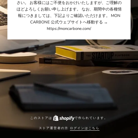
さい。 お客様にはご不便をおかけいたしますが、ご理解の
ほどよろしくお願い申し上げます。 なお、期間中の各種情
報につきましては、下記よりご確認いただけます。 MON
CARBONE 公式ウェブサイトへ移動する →
https://moncarbone.com/
このストアは
で作られています。
ストア運営者の方
ログインはこちら